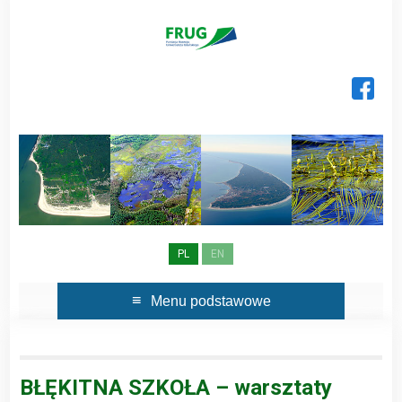
Skip
to
content
PL
EN
Menu podstawowe
BŁĘKITNA SZKOŁA – warsztaty