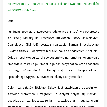
Sprawozdanie z realizacji zadania dofinansowanego ze środków
WFOŚiGW w Gdańsku
Opis:
Fundacja Rozwoju Uniwersytetu Gdańskiego (FRUG) w partnerstwie
ze Stacją Morską im. Profesora Krzysztofa Skóry Uniwersytetu
Gdańskiego (SM UG) poprzez realizację kampanii edukacyjnej
Błękitna Szkoła – warsztaty morskie, zakłada podniesienie poziomu
świadomości ekologicznej społeczeństwa na temat funkcjonowania
środowiska morskiego, źródeł jego zanieczyszczeń oraz sposobów
ochrony, różnorodności biologicznej oraz bezpośredniego
i pośredniego wpływu człowieka na ekosystemy morskie.
Celem warsztatów Błękitnej Szkoły jest przybliżenie uczestnikom
zarówno problemów i zagrożeń, z którymi boryka się Bałtyk –
eutrofizacja, zanieczyszczenia niebezpiecznymi substancjami,
plastikiem, jak i tematyki różnorodności morskiego życia –