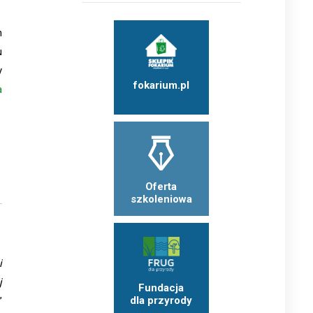
h
u
y
fokarium.pl
a
Oferta
szkoleniowa
i
j
Fundacja
dla przyrody
”