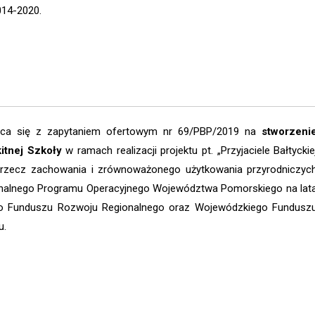
014-2020.
raca się z zapytaniem ofertowym nr 69/PBP/2019 na
stworzeni
kitnej Szkoły
w ramach realizacji projektu pt. „Przyjaciele Bałtyckie
 rzecz zachowania i zrównoważonego użytkowania przyrodniczyc
nalnego Programu Operacyjnego Województwa Pomorskiego na lat
go Funduszu Rozwoju Regionalnego oraz Wojewódzkiego Fundusz
u.