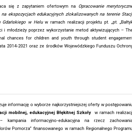
raca się z zapytaniem ofertowym na
Opracowanie merytoryczn
ej na ekspozycjach edukacyjnych zlokalizowanych na terenie Stacj
tu Gdańskiego w Helu
w ramach realizacji projektu pt. „pt. „Bałty
ci i młodzieży poprzez wykorzystanie metod aktywizujących – Th
ional chances for children and youth through student engagemen
ata 2014-2021 oraz ze środków Wojewódzkiego Funduszu Ochron
uje informację o wyborze najkorzystniejszej oferty w postępowani
acji mobilnej, edukacyjnej Błękitnej Szkoły
w ramach realizacj
dy – kampania informacyjno-edukacyjna na rzecz zachowani
alorów Pomorza” finansowanego w ramach Regionalnego Program