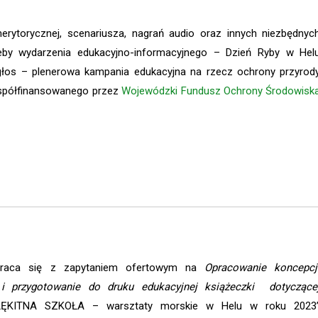
rytorycznej, scenariusza, nagrań audio oraz innych niezbędnyc
eby wydarzenia edukacyjno-informacyjnego – Dzień Ryby w Hel
głos – plenerowa kampania edukacyjna na rzecz ochrony przyrod
 współfinansowanego przez
Wojewódzki Fundusz Ochrony Środowisk
zwraca się z zapytaniem ofertowym na
Opracowanie koncepcj
d i przygotowanie do druku edukacyjnej książeczki dotyczące
ŁĘKITNA SZKOŁA – warsztaty morskie w Helu w roku 2023