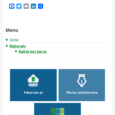
Facebook
Twitter
Email
LinkedIn
Share
Menu
Ulotki
Materiały
Bałtyk bez barier
fokarium.pl
Oferta szkoleniowa