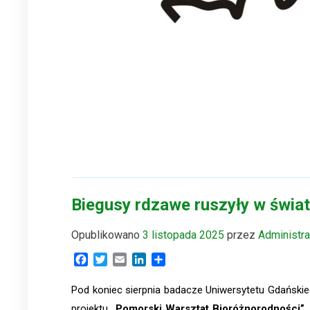
Biegusy rdzawe ruszyły w świat
Opublikowano
3 listopada 2025
przez
Administr
Facebook
Twitter
Email
LinkedIn
Share
Pod koniec sierpnia badacze Uniwersytetu Gdańskie
projektu
„Pomorski Warsztat Bioróżnorodności”
,