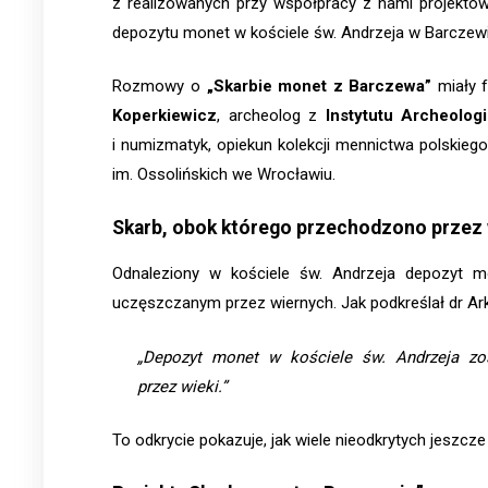
z realizowanych przy współpracy z nami projektó
depozytu monet w kościele św. Andrzeja w Barczewi
Rozmowy o
„Skarbie monet z Barczewa”
miały f
Koperkiewicz
, archeolog z
Instytutu Archeolog
i numizmatyk, opiekun kolekcji mennictwa polskie
im. Ossolińskich we Wrocławiu.
Skarb, obok którego przechodzono przez 
Odnaleziony w kościele św. Andrzeja depozyt m
uczęszczanym przez wiernych. Jak podkreślał dr Ar
„Depozyt monet w kościele św. Andrzeja zos
przez wieki.”
To odkrycie pokazuje, jak wiele nieodkrytych jeszcze 