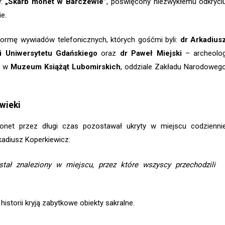
w:
„Skarb monet w Barczewie”
, poświęcony niezwykłemu odkryci
e.
ormę wywiadów telefonicznych, których gośćmi byli:
dr Arkadius
ii Uniwersytetu Gdańskiego
oraz
dr Paweł Miejski
– archeolo
go w
Muzeum Książąt Lubomirskich
, oddziale Zakładu Narodoweg
wieki
onet przez długi czas pozostawał ukryty w miejscu codzienni
kadiusz Koperkiewicz:
tał znaleziony w miejscu, przez które wszyscy przechodzili
historii kryją zabytkowe obiekty sakralne.