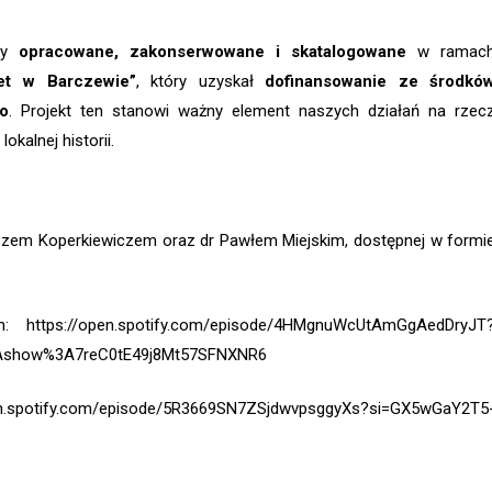
ały
opracowane, zakonserwowane i skatalogowane
w ramac
et w Barczewie”
, który uzyskał
dofinansowanie ze środkó
go
. Projekt ten stanowi ważny element naszych działań na rzec
okalnej historii.
zem Koperkiewiczem oraz dr Pawłem Miejskim, dostępnej w formi
https://open.spotify.com/episode/4HMgnuWcUtAmGgAedDryJT
3Ashow%3A7reC0tE49j8Mt57SFNXNR6
.spotify.com/episode/5R3669SN7ZSjdwvpsggyXs?si=GX5wGaY2T5