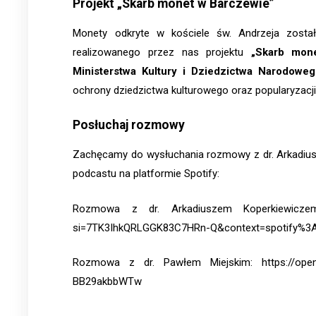
Projekt „Skarb monet w Barczewie”
Monety odkryte w kościele św. Andrzeja zost
realizowanego przez nas projektu
„Skarb mon
Ministerstwa Kultury i Dziedzictwa Narodowe
ochrony dziedzictwa kulturowego oraz popularyzacji l
Posłuchaj rozmowy
Zachęcamy do wysłuchania rozmowy z dr. Arkadius
podcastu na platformie Spotify:
Rozmowa z dr. Arkadiuszem Koperkiewiczem: 
si=7TK3IhkQRLGGK83C7HRn-Q&context=spotify%
Rozmowa z dr. Pawłem Miejskim: https://open
BB29akbbWTw