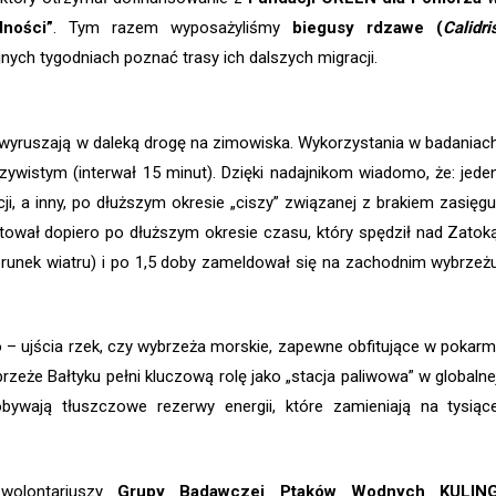
dności”
. Tym razem wyposażyliśmy
biegusy rdzawe (
Calidri
nych tygodniach poznać trasy ich dalszych migracji.
i wyruszają w daleką drogę na zimowiska. Wykorzystania w badaniac
zywistym (interwał 15 minut). Dzięki nadajnikom wiadomo, że: jede
i, a inny, po dłuższym okresie „ciszy” związanej z brakiem zasięgu
rtował dopiero po dłuższym okresie czasu, który spędził nad Zatok
runek wiatru) i po 1,5 doby zameldował się na zachodnim wybrzeż
 – ujścia rzek, czy wybrzeża morskie, zapewne obfitujące w pokarm
rzeże Bałtyku pełni kluczową rolę jako „stacja paliwowa” w globalne
bywają tłuszczowe rezerwy energii, które zamieniają na tysiąc
wolontariuszy
Grupy Badawczej Ptaków Wodnych KULIN