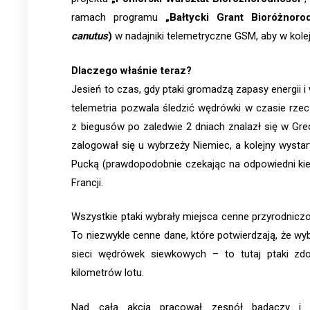
ramach programu
„Bałtycki Grant Bioróżnoro
canutus
)
w nadajniki telemetryczne GSM, aby w kolej
Dlaczego właśnie teraz?
Jesień to czas, gdy ptaki gromadzą zapasy energii 
telemetria pozwala śledzić wędrówki w czasie rzec
z biegusów po zaledwie 2 dniach znalazł się w Grecj
zalogował się u wybrzeży Niemiec, a kolejny wysta
Pucką (prawdopodobnie czekając na odpowiedni kie
Francji.
Wszystkie ptaki wybrały miejsca cenne przyrodniczo
To niezwykle cenne dane, które potwierdzają, że wyb
sieci wędrówek siewkowych – to tutaj ptaki zdo
kilometrów lotu.
Nad całą akcją pracował zespół badaczy i 