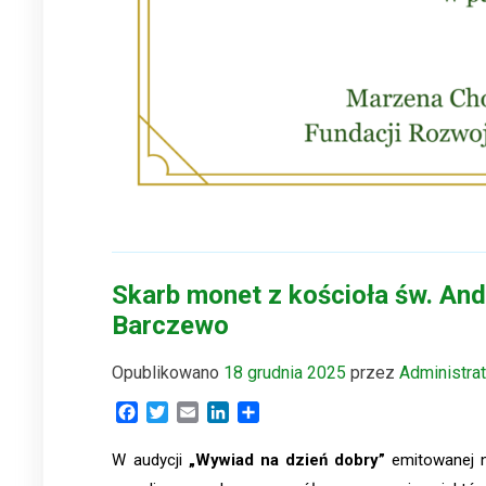
Skarb monet z kościoła św. An
Barczewo
Opublikowano
18 grudnia 2025
przez
Administra
Facebook
Twitter
Email
LinkedIn
Share
W audycji
„Wywiad na dzień dobry”
emitowanej 