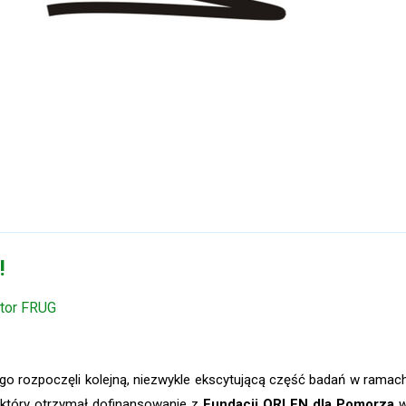
!
ator FRUG
go rozpoczęli kolejną, niezwykle ekscytującą część badań w ramac
 który otrzymał dofinansowanie z
Fundacji ORLEN dla Pomorza