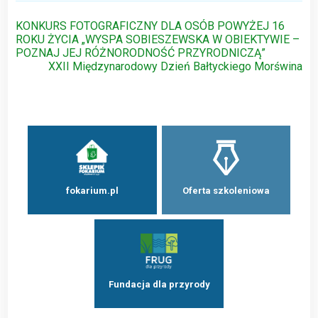
Nawigacja
KONKURS FOTOGRAFICZNY DLA OSÓB POWYŻEJ 16
ROKU ŻYCIA „WYSPA SOBIESZEWSKA W OBIEKTYWIE –
wpisu
POZNAJ JEJ RÓŻNORODNOŚĆ PRZYRODNICZĄ”
XXII Międzynarodowy Dzień Bałtyckiego Morświna
fokarium.pl
Oferta szkoleniowa
Fundacja dla przyrody