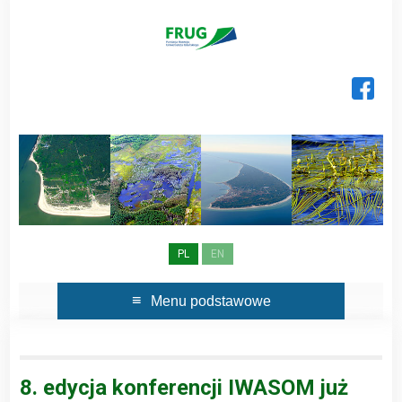
Skip
to
content
PL
EN
Menu podstawowe
8. edycja konferencji IWASOM już