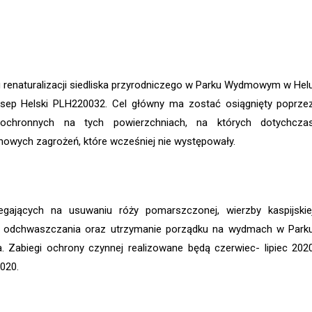
renaturalizacji siedliska przyrodniczego w Parku Wydmowym w Hel
ep Helski PLH220032. Cel główny ma zostać osiągnięty poprze
ochronnych na tych powierzchniach, na których dotychcza
 nowych zagrożeń, które wcześniej nie występowały.
gających na usuwaniu róży pomarszczonej, wierzby kaspijskie
 odchwaszczania oraz utrzymanie porządku na wydmach w Park
 Zabiegi ochrony czynnej realizowane będą czerwiec- lipiec 202
020.