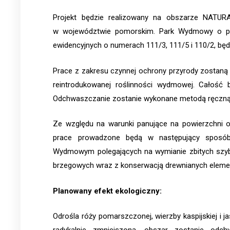
Projekt będzie realizowany na obszarze NATU
w województwie pomorskim. Park Wydmowy o pow.
ewidencyjnych o numerach 111/3, 111/5 i 110/2, bę
Prace z zakresu czynnej ochrony przyrody zostaną
reintrodukowanej roślinności wydmowej. Całość 
Odchwaszczanie zostanie wykonane metodą ręczną
Ze względu na warunki panujące na powierzchni ob
prace prowadzone będą w następujący sposób
Wydmowym polegających na wymianie zbitych szyb
brzegowych wraz z konserwacją drewnianych elemen
Planowany efekt ekologiczny:
Odrośla róży pomarszczonej, wierzby kaspijskiej i j