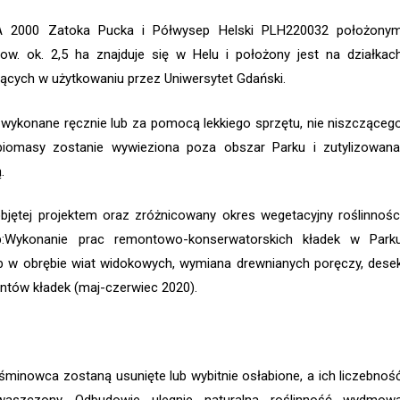
RA 2000 Zatoka Pucka i Półwysep Helski PLH220032 położony
 ok. 2,5 ha znajduje się w Helu i położony jest na działkac
dących w użytkowaniu przez Uniwersytet Gdański.
 wykonane ręcznie lub za pomocą lekkiego sprzętu, nie niszcząceg
biomasy zostanie wywieziona poza obszar Parku i zutylizowana
.
jętej projektem oraz zróżnicowany okres wegetacyjny roślinnośc
:Wykonanie prac remontowo-konserwatorskich kładek w Park
 w obrębie wiat widokowych, wymiana drewnianych poręczy, dese
tów kładek (maj-czerwiec 2020).
aśminowca zostaną usunięte lub wybitnie osłabione, a ich liczebnoś