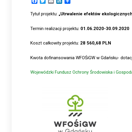
Facebook
Twitter
Email
LinkedIn
Share
Tytuł projektu:
„Utrwalenie efektów ekologiczny
Termin realizacji projektu:
01.06.2020-30.09.2020
Koszt całkowity projektu:
28 560,68 PLN
Kwota dofinansowania WFOŚiGW w Gdańsku- dotac
Wojewód
zki Fundusz Ochrony Środowiska i Gospod