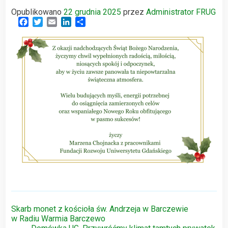
Opublikowano
22 grudnia 2025
przez
Administrator FRUG
Facebook
Twitter
Email
LinkedIn
Share
Nawigacja
Skarb monet z kościoła św. Andrzeja w Barczewie
w Radiu Warmia Barczewo
wpisu