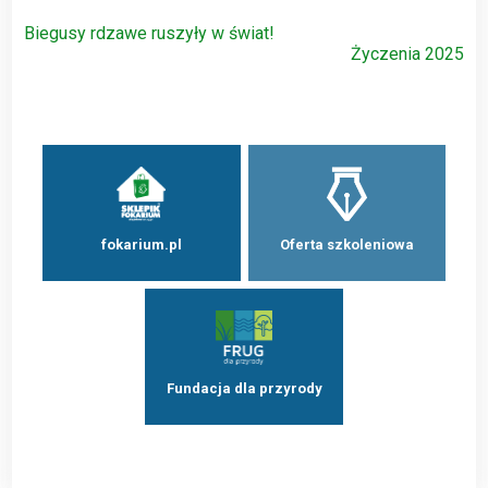
Nawigacja
Biegusy rdzawe ruszyły w świat!
Życzenia 2025
wpisu
fokarium.pl
Oferta szkoleniowa
Fundacja dla przyrody