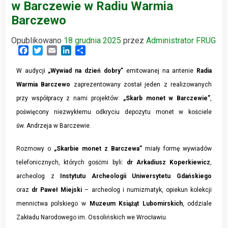
w Barczewie w Radiu Warmia
Barczewo
Opublikowano
18 grudnia 2025
przez
Administrator FRUG
Facebook
Twitter
Email
LinkedIn
Share
W audycji
„Wywiad na dzień dobry”
emitowanej na antenie
Radia
Warmia Barczewo
zaprezentowany został jeden z realizowanych
przy współpracy z nami projektów:
„Skarb monet w Barczewie”
,
poświęcony niezwykłemu odkryciu depozytu monet w kościele
św. Andrzeja w Barczewie.
Rozmowy o
„Skarbie monet z Barczewa”
miały formę wywiadów
telefonicznych, których gośćmi byli:
dr Arkadiusz Koperkiewicz
,
archeolog z
Instytutu Archeologii Uniwersytetu Gdańskiego
oraz
dr Paweł Miejski
– archeolog i numizmatyk, opiekun kolekcji
mennictwa polskiego w
Muzeum Książąt Lubomirskich
, oddziale
Zakładu Narodowego im. Ossolińskich we Wrocławiu.