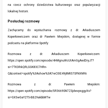
na rzecz ochrony dziedzictwa kulturowego oraz popularyzacji
lokalnej historii.
Posłuchaj rozmowy
Zachęcamy do wysłuchania rozmowy z dr. Arkadiuszem
Koperkiewiczem oraz dr Pawłem Miejskim, dostępnej w formie
podcastu na platformie Spotify:
Rozmowa z dr. Arkadiuszem Koperkiewiczem:
https://open.spotify.com/episode/4HMgnuWcUtAmGgAedDryJT?
si=7TK3IhkQRLGGK83C7HRn-
Q&context=spotify%3Ashow%3A7reC0tE49j8Mt57SFNXNR6
Rozmowa z dr. Pawłem Miejskim:
https://open.spotify.com/episode/5R3669SN7ZSjdwvpsggyXs?
si=GX5wGaY2T5-BB29akbbWTw