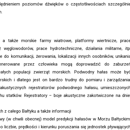
ględnieniem poziomów dźwięków o częstotliwościach szczególni
h.
, a także morskie farmy wiatrowe, platformy wiertnicze, prac
węglowodorów, prace hydrotechniczne, działania militarne, itp
do komunikacji, żerowania, lokalizacji innych osobników, unikani
 generowane przez człowieka mogą doprowadzić do zaburze
całych populacji zwierząt morskich. Podwodny hałas może by
kich i dlatego jest on bardzo trudny do pomiaru i zarządzania
akustycznych rejestratorów podwodnego hałasu, umieszczonyc
u statków. Rejestratory – boje akustyczne zakotwiczone na dnie
 z całego Bałtyku a także informacji
y (w chwili obecnej) model predykcji hałasów w Morzu Bałtyckim
o liczbie, prędkości i kierunku poruszania się jednostek pływającyc