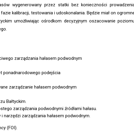
asów wygenerowany przez statki bez konieczności prowadzeni
azie kalibracji, testowania i udoskonalania. Będzie miał on ogromn
tyckim umożliwiając ośrodkom decyzyjnym oszacowanie poziom
ego.
łaściwego zarządzania hałasem podwodnym
let ponadnarodowego podejścia
nowane zarządzanie hałasem podwodnym
u Bałtyckim.
ostego zarządzania podwodnymi źródłami hałasu.
w i narzędzi zarządzania hałasem podwodnym.
cy (FOI).