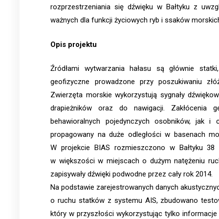
rozprzestrzeniania się dźwięku w Bałtyku z uwz
ważnych dla funkcji życiowych ryb i ssaków morskic
Opis projektu
Źródłami wytwarzania hałasu są głównie statki
geofizyczne prowadzone przy poszukiwaniu złóż 
Zwierzęta morskie wykorzystują sygnały dźwiękowe 
drapieżników oraz do nawigacji. Zakłócenia
behawioralnych pojedynczych osobników, jak i 
propagowany na duże odległości w basenach mors
W projekcie BIAS rozmieszczono w Bałtyku 38 
w większości w miejscach o dużym natężeniu ruch
zapisywały dźwięki podwodne przez cały rok 2014.
Na podstawie zarejestrowanych danych akustycznych
o ruchu statków z systemu AIS, zbudowano testow
który w przyszłości wykorzystując tylko informacje 