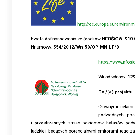
http://ec.europa.eu/environme
Kwota dofinansowania ze środków
NFOŚiGW
:
910 
Nr umowy:
554/2012/Wn-50/OP-MN-LF/D
https://www.nfosig
Wkład własny:
129
Cel/(e) projektu
Głównymi celami 
podwodnych poc
i przestrzennych zmian poziomów hałasów podwo
ludzkiej, będących potencjalnymi emitorami tego 