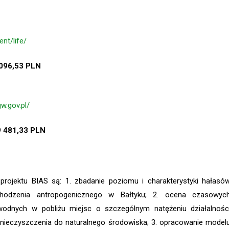
nt/life/
096,53 PLN
w.gov.pl/
 481,33 PLN
projektu BIAS są: 1. zbadanie poziomu i charakterystyki hałasó
hodzenia antropogenicznego w Bałtyku; 2. ocena czasowyc
dnych w pobliżu miejsc o szczególnym natężeniu działalnośc
zanieczyszczenia do naturalnego środowiska; 3. opracowanie model