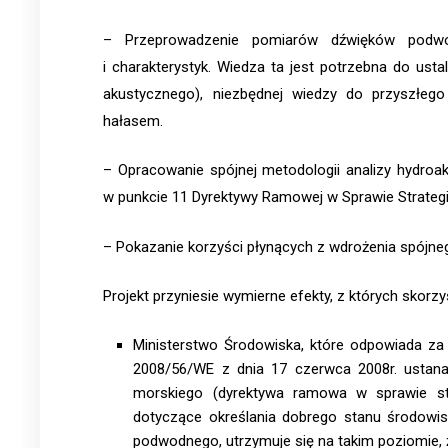
– Przeprowadzenie pomiarów dźwięków podw
i charakterystyk. Wiedza ta jest potrzebna do us
akustycznego), niezbędnej wiedzy do przyszłeg
hałasem.
– Opracowanie spójnej metodologii analizy hydro
w punkcie 11 Dyrektywy Ramowej w Sprawie Strategii
– Pokazanie korzyści płynących z wdrożenia spójn
Projekt przyniesie wymierne efekty, z których skorz
Ministerstwo Środowiska, które odpowiada za
2008/56/WE z dnia 17 czerwca 2008r. ustanaw
morskiego (dyrektywa ramowa w sprawie stra
dotyczące określania dobrego stanu środowis
podwodnego, utrzymuje się na takim poziomie,