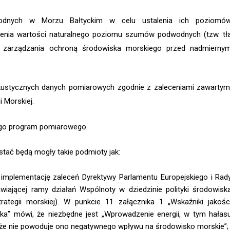
odnych w Morzu Bałtyckim w celu ustalenia ich poziomó
talenia wartości naturalnego poziomu szumów podwodnych (tzw. tł
o zarządzania ochroną środowiska morskiego przed nadmierny
akustycznych danych pomiarowych zgodnie z zaleceniami zawartym
 Morskiej.
ego program pomiarowego.
ystać będą mogły takie podmioty jak:
 implementację zaleceń Dyrektywy Parlamentu Europejskiego i Rad
iającej ramy działań Wspólnoty w dziedzinie polityki środowisk
tegii morskiej). W punkcie 11 załącznika 1 „Wskaźniki jakośc
ka” mówi, że niezbędne jest „Wprowadzenie energii, w tym hałas
 że nie powoduje ono negatywnego wpływu na środowisko morskie”;