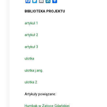
Facebook
Twitter
Email
LinkedIn
Share
BIBLIOTEKA PROJEKTU
artykuł 1
artykuł 2
artykuł 3
ulotka
ulotka j.ang.
ulotka 2
Artykuły powiązane:
Humbak w Zatoce Gdańskiej