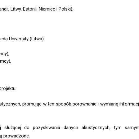
dii, Litwy, Estonii, Niemiec i Polski):
eda University (Litwa),
mcy),
emcy),
rojektu:
tycznych, promując w ten sposób porównanie i wymianę informacj
ej służącej do pozyskiwania danych akustycznych, tym samy
ędą prowadzone.