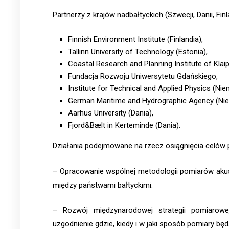
Partnerzy z krajów nadbałtyckich (Szwecji, Danii, Finlan
Finnish Environment Institute (Finlandia),
Tallinn University of Technology (Estonia),
Coastal Research and Planning Institute of Klaip
Fundacja Rozwoju Uniwersytetu Gdańskiego,
Institute for Technical and Applied Physics (Nie
German Maritime and Hydrographic Agency (Ni
Aarhus University (Dania),
Fjord&Bælt in Kerteminde (Dania).
Działania podejmowane na rzecz osiągnięcia celów p
– Opracowanie wspólnej metodologii pomiarów akus
między państwami bałtyckimi.
– Rozwój międzynarodowej strategii pomiarow
uzgodnienie gdzie, kiedy i w jaki sposób pomiary b