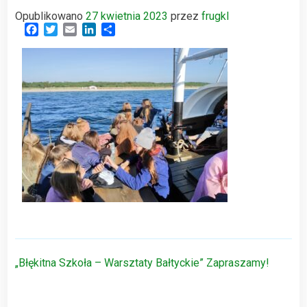
Opublikowano
27 kwietnia 2023
przez
frugkl
Facebook
Twitter
Email
LinkedIn
Share
Nawigacja
„Błękitna Szkoła – Warsztaty Bałtyckie” Zapraszamy!
wpisu