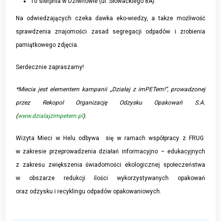
10 sierpnia w Dziwnowie (ul. Słowackiego 8A).
Na odwiedzających czeka dawka eko-wiedzy, a także możliwość
sprawdzenia znajomości zasad segregacji odpadów i zrobienia
pamiątkowego zdjęcia.
Serdecznie zapraszamy!
*Miecia jest elementem kampanii „Działaj z imPETem!”, prowadzonej
przez Rekopol Organizację Odzysku Opakowań S.A.
(
www.dzialajzimpetem.pl
).
Wizyta Mieci w Helu odbywa się w ramach współpracy z FRUG
w zakresie przeprowadzenia działań informacyjno – edukacyjnych
z zakresu zwiększenia świadomości ekologicznej społeczeństwa
w obszarze redukcji ilości wykorzystywanych opakowań
oraz odzysku i recyklingu odpadów opakowaniowych.