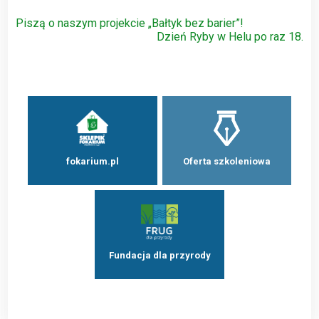
Nawigacja
Piszą o naszym projekcie „Bałtyk bez barier”!
Dzień Ryby w Helu po raz 18.
wpisu
fokarium.pl
Oferta szkoleniowa
Fundacja dla przyrody