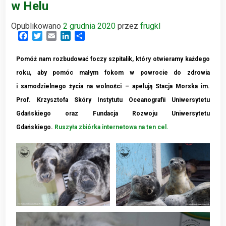
w Helu
Opublikowano
2 grudnia 2020
przez
frugkl
Facebook
Twitter
Email
LinkedIn
Share
Pomóż nam rozbudować foczy szpitalik, który otwieramy każdego
roku, aby pomóc małym fokom w powrocie do zdrowia
i samodzielnego życia na wolności – apelują Stacja Morska im.
Prof. Krzysztofa Skóry Instytutu Oceanografii Uniwersytetu
Gdańskiego oraz Fundacja Rozwoju Uniwersytetu
Gdańskiego.
Ruszyła zbiórka internetowa na ten cel.