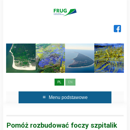
Skip
to
content
PL
EN
Menu podstawowe
Pomóż rozbudować foczy szpitalik