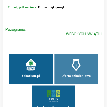
Pomóż, jeśli możesz
. Foczo dziękujemy!
Nawigacja
Pożegnanie.
WESOŁYCH ŚWIĄT!!!
wpisu
fokarium.pl
Oferta szkoleniowa