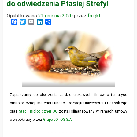
do odwiedzenia Ptasiej Strefy!
Opublikowano
21 grudnia 2020
przez
frugkl
Facebook
Twitter
Email
LinkedIn
Share
Zapraszamy do obejrzenia bardzo ciekawych filmów o tematyce
ornitologicznej. Materiał Fundacji Rozwoju Uniwersytetu Gdańskiego
oraz
Stacji Biologicznej UG
został sfinansowany w ramach umowy
o współpracy przez
Grupę LOTOS S.A.