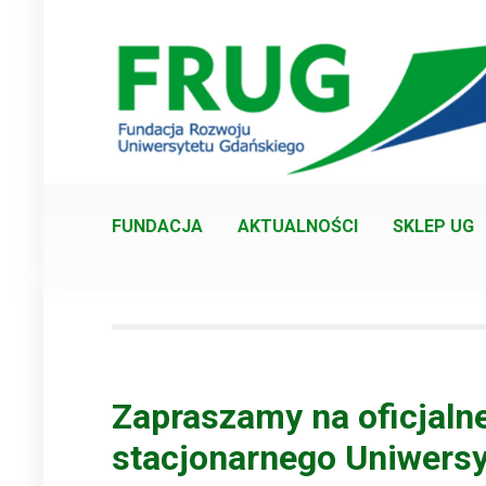
Skip
to
content
FUNDACJA
AKTUALNOŚCI
SKLEP UG
Zapraszamy na oficjaln
stacjonarnego Uniwers