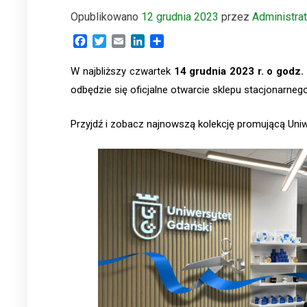
Opublikowano
12 grudnia 2023
przez
Administra
Facebook
Twitter
Email
LinkedIn
Share
W najbliższy czwartek
14 grudnia 2023 r. o godz.
odbędzie się oficjalne otwarcie sklepu stacjonarne
Przyjdź i zobacz najnowszą kolekcję promującą Uniw