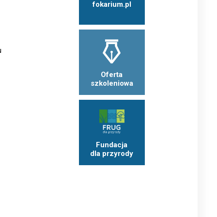
fokarium.pl
u
Oferta
szkoleniowa
Fundacja
dla przyrody