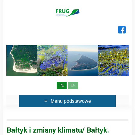
Skip
to
content
PL
EN
Menu podstawowe
Bałtyk i zmiany klimatu/ Bałtyk.