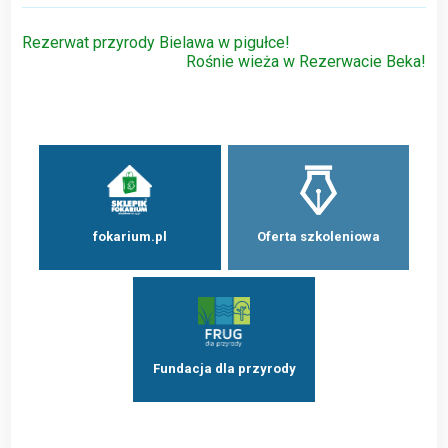
Nawigacja
Rezerwat przyrody Bielawa w pigułce!
Rośnie wieża w Rezerwacie Beka!
wpisu
fokarium.pl
Oferta szkoleniowa
Fundacja dla przyrody