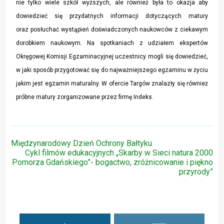
nie tylko wiele szkół wyższych, ale również była to okazja aby
dowiedzieć się przydatnych informacji dotyczących matury
oraz posłuchać wystąpień doświadczonych naukowców z ciekawym
dorobkiem naukowym. Na spotkaniach z udziałem ekspertów
Okręgowej Komisji Egzaminacyjnej uczestnicy mogli się dowiedzieć,
w jaki sposób przygotować się do najważniejszego egzaminu w życiu
jakim jest egzamin maturalny. W ofercie Targów znalazły się również
próbne matury zorganizowane przez firmę Indeks.
Nawigacja
Międzynarodowy Dzień Ochrony Bałtyku
Cykl filmów edukacyjnych „Skarby w Sieci natura 2000
wpisu
Pomorza Gdańskiego”- bogactwo, zróżnicowanie i piękno
przyrody”