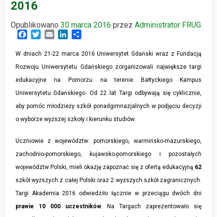
2016
Opublikowano
30 marca 2016
przez
Administrator FRUG
Facebook
Twitter
Email
LinkedIn
Share
W dniach 21-22 marca 2016 Uniwersytet Gdański wraz z Fundacją
Rozwoju Uniwersytetu Gdańskiego zorganizowali największe targi
edukacyjne na Pomorzu na terenie Bałtyckiego Kampus
Uniwersytetu Gdańskiego. Od 22 lat Targi odbywają się cyklicznie,
aby pomóc młodzieży szkół ponadgimnazjalnych w podjęciu decyzji
o wyborze wyższej szkoły i kierunku studiów.
Uczniowie z województw: pomorskiego, warmińsko-mazurskiego,
zachodnio-pomorskiego, kujawsko-pomorskiego i pozostałych
województw Polski, mieli okazję zapoznać się z ofertą edukacyjną
62
szkół wyższych z całej Polski oraz 2 wyższych szkół zagranicznych.
Targi Akademia 2016 odwiedziło łącznie w przeciągu dwóch dni
prawie 10 000 uczestników
. Na Targach zaprezentowało się