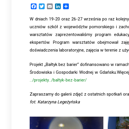
Facebook
Twitter
Email
LinkedIn
Share
W dniach 19-20 oraz 26-27 września po raz kolejny
uczniów szkół z województw pomorskiego i zachod
warsztatów zaprezentowaliśmy program edukacy
ekspertów. Program warsztatów obejmował zajęci
doświadczenia laboratoryjne, zajęcia w terenie z uż
Projekt „Bałtyk bez barier” dofinansowano w ram
Środowiska i Gospodarki Wodnej w Gdańsku.Więcej i
…/projekty…/baltyk-bez-barier/
Zapraszamy do galerii zdjęć z ostatnich spotkań ora
fot. Katarzyna Legeżyńska