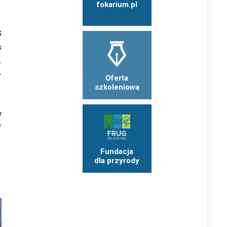
fokarium.pl
G
s
.
–
Oferta
szkoleniowa
y
/
Fundacja
dla przyrody