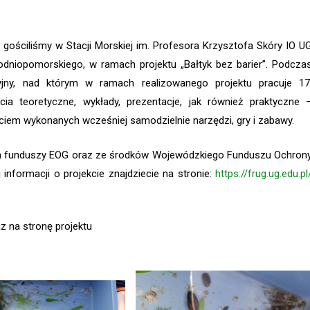
 gościliśmy w Stacji Morskiej im. Profesora Krzysztofa Skóry IO U
niopomorskiego, w ramach projektu „Bałtyk bez barier”. Podcza
jny, nad którym w ramach realizowanego projektu pracuje 17
a teoretyczne, wykłady, prezentacje, jak również praktyczne 
yciem wykonanych wcześniej samodzielnie narzędzi, gry i zabawy.
ach funduszy EOG oraz ze środków Wojewódzkiego Funduszu Ochron
nformacji o projekcie znajdziecie na stronie:
https://frug.ug.edu.pl
z na stronę projektu