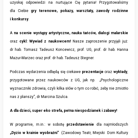
uzyskaj odpowiedzi na nurtujące Cię pytania! Przygotowaliśmy
dla Ciebie
gry terenowe, pokazy, warsztaty, zawody rodzinne
i konkursy
.
A
na scenie
występy artystyczne, nauka tańców, dialogi malarskie
oraz
cykl: Wywiad z naukowcem!
Nasze zaproszenie przyjęli już:
dr hab. Tomasz Tadeusz Koncewicz, prof. UG, prof. dr hab. Hanna
Mazur-Marzec oraz prof. dr hab. Tadeusz Stegner.
Podczas wydarzenia odbędą się ciekawe
prezentacje
oraz
wykłady
,
przygotowane przez naukowców z UG, jak np. „Psychologiczne
wyznaczniki zdrowia, czyli kilka słów o tym co robić, żeby nie zmiotło
nas z planszy”, dr Marcina Szulca.
A dla dzieci, super eko strefa, pełna niespodzianek i zabawy!
W programie, m.in.: w sobotę
przedstawienie
dla najmłodszych
„Dyzio w krainie wyobraźni”
(Zawodowy Teatr, Miejski Dom Kultury