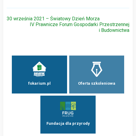
Nawigacja
30 września 2021 – Światowy Dzień Morza
IV Prawnicze Forum Gospodarki Przestrzennej
wpisu
i Budownictwa
fokarium.pl
Oferta szkoleniowa
Fundacja dla przyrody