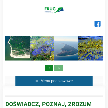
Skip
to
content
PL
EN
Menu podstawowe
DOŚWIADCZ, POZNAJ, ZROZUM