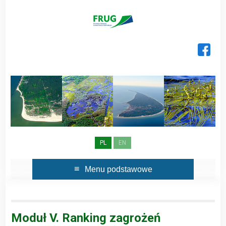
Skip
to
content
PL
EN
Menu podstawowe
Moduł V. Ranking zagrożeń