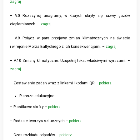
zagraj
– V.8 Rozszyfruj anagramy, w których ukryły się nazwy gazów
cieplarnianych. –
zagraj
– V.9 Połącz w pary przejawy zmian klimatycznych na świecie
i w rejonie Morza Bałtyckiego z ich konsekwencjami. –
zagraj
– V.10 Zmiany klimatyczne. Uzupełnij tekst właściwymi wyrazami. –
zagraj
– Zestawienie zadań wraz z linkami i kodami QR –
pobierz
Plansze edukacyjne:
– Plastikowe skróty –
pobierz
– Rodzaje tworzyw sztucznych –
pobierz
– Czas rozkładu odpadów –
pobierz