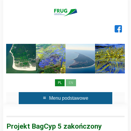
Skip
to
content
PL
EN
Menu podstawowe
Projekt BagCyp 5 zakończony