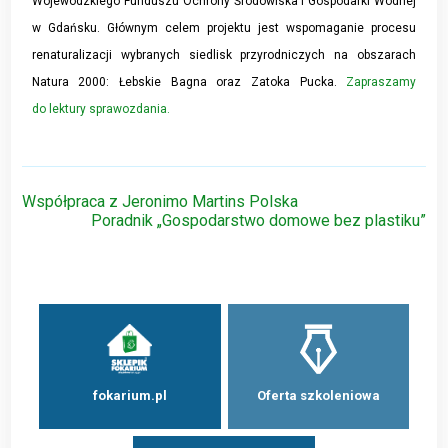
Wojewódzkiego Funduszu Ochrony Środowiska i Gospodarki Wodnej
w Gdańsku. Głównym celem projektu jest wspomaganie procesu
renaturalizacji wybranych siedlisk przyrodniczych na obszarach
Natura 2000: Łebskie Bagna oraz Zatoka Pucka.
Zapraszamy
do lektury sprawozdania.
Nawigacja
Współpraca z Jeronimo Martins Polska
Poradnik „Gospodarstwo domowe bez plastiku”
wpisu
fokarium.pl
Oferta szkoleniowa