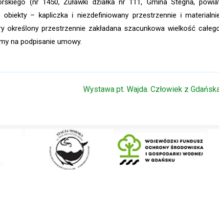
kiego (nr 1450, Żuławki działka nr 111, Gmina Stegna, powia
biekty – kapliczka i niezdefiniowany przestrzennie i materialni
ory określony przestrzennie zakładana szacunkowa wielkość całeg
emy na podpisanie umowy.
Wystawa pt. Wajda. Człowiek z Gdańsk