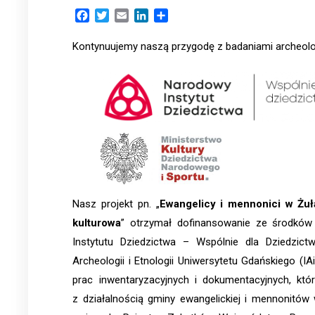
Facebook
Twitter
Email
LinkedIn
Share
Kontynuujemy naszą przygodę z badaniami archeolo
Nasz projekt pn. „
Ewangelicy i mennonici w Żuł
kulturowa
” otrzymał dofinansowanie ze środkó
Instytutu Dziedzictwa – Wspólnie dla Dziedzic
Archeologii i Etnologii Uniwersytetu Gdańskiego (IA
prac inwentaryzacyjnych i dokumentacyjnych, któ
z działalnością gminy ewangelickiej i mennonitów