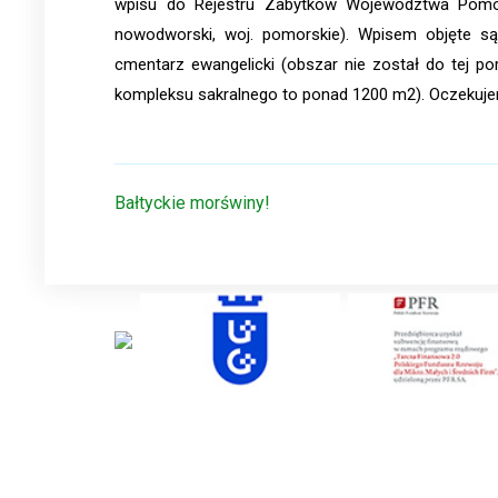
wpisu do Rejestru Zabytków Województwa Pomors
nowodworski, woj. pomorskie). Wpisem objęte są o
cmentarz ewangelicki (obszar nie został do tej p
kompleksu sakralnego to ponad 1200 m2). Oczekuj
Nawigacja
Bałtyckie morświny!
wpisu