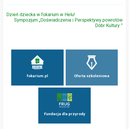
Nawigacja
Dzień dziecka w fokarium w Helu!
Sympozjum „Doświadczenia i Perspektywy powrotów
wpisu
Dóbr Kultury ”
fokarium.pl
Oferta szkoleniowa
Fundacja dla przyrody