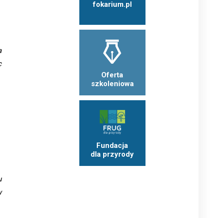
fokarium.pl
a
c
Oferta
szkoleniowa
Fundacja
dla przyrody
u
w