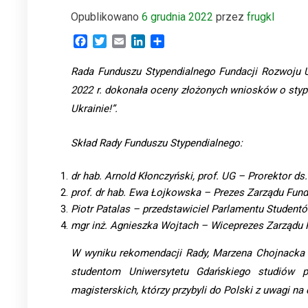
Opublikowano
6 grudnia 2022
przez
frugkl
Facebook
Twitter
Email
LinkedIn
Share
Rada Funduszu Stypendialnego Fundacji Rozwoju U
2022 r. dokonała oceny złożonych wniosków o sty
Ukrainie!”.
Skład Rady Funduszu Stypendialnego:
dr hab. Arnold Kłonczyński, prof. UG – Prorektor ds
prof. dr hab. Ewa Łojkowska – Prezes Zarządu Fun
Piotr Patalas
– przedstawiciel Parlamentu Student
mgr inż. Agnieszka Wojtach – Wiceprezes Zarządu
W wyniku rekomendacji Rady, Marzena Chojnacka –
studentom
Uniwersytetu Gdańskiego studiów pi
magisterskich, którzy przybyli do Polski z uwagi na