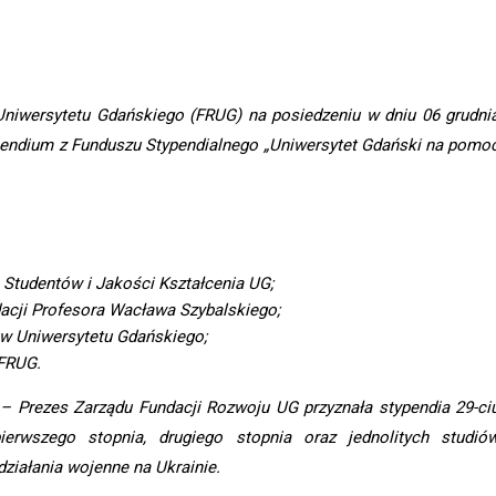
niwersytetu Gdańskiego (FRUG) na posiedzeniu w dniu 06 grudni
pendium z Funduszu Stypendialnego „Uniwersytet Gdański na pomo
. Studentów i Jakości Kształcenia UG;
dacji Profesora Wacława Szybalskiego;
ów Uniwersytetu Gdańskiego;
 FRUG.
 Prezes Zarządu Fundacji Rozwoju UG przyznała stypendia 29-ci
erwszego stopnia, drugiego stopnia oraz jednolitych studió
 działania wojenne na Ukrainie.