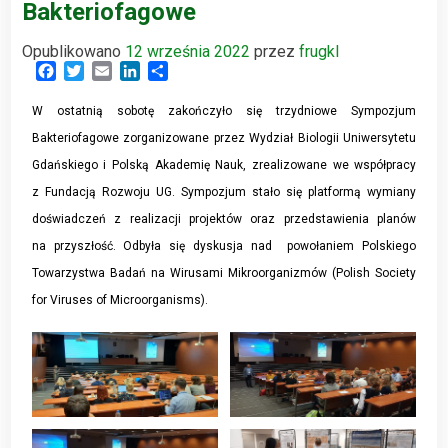
Bakteriofagowe
Opublikowano
12 września 2022
przez
frugkl
Facebook
Twitter
Email
LinkedIn
Share
W ostatnią sobotę zakończyło się trzydniowe Sympozjum
Bakteriofagowe zorganizowane przez Wydział Biologii Uniwersytetu
Gdańskiego i Polską Akademię Nauk, zrealizowane we współpracy
z Fundacją Rozwoju UG. Sympozjum stało się platformą wymiany
doświadczeń z realizacji projektów oraz przedstawienia planów
na przyszłość. Odbyła się dyskusja nad powołaniem Polskiego
Towarzystwa Badań na Wirusami Mikroorganizmów (Polish Society
for Viruses of Microorganisms).