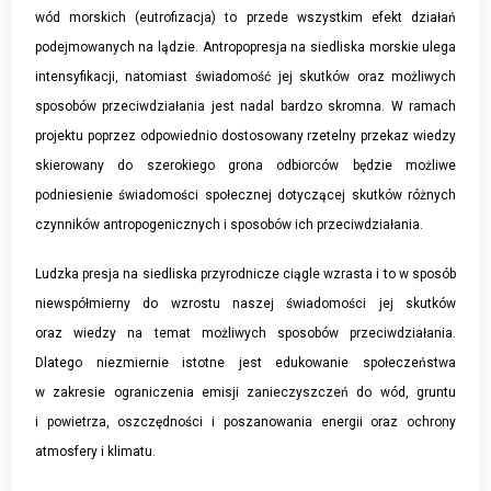
wód morskich (eutrofizacja) to przede wszystkim efekt działań
podejmowanych na lądzie. Antropopresja na siedliska morskie ulega
intensyfikacji, natomiast świadomość jej skutków oraz możliwych
sposobów przeciwdziałania jest nadal bardzo skromna. W ramach
projektu poprzez odpowiednio dostosowany rzetelny przekaz wiedzy
skierowany do szerokiego grona odbiorców będzie możliwe
podniesienie świadomości społecznej dotyczącej skutków różnych
czynników antropogenicznych i sposobów ich przeciwdziałania.
Ludzka presja na siedliska przyrodnicze ciągle wzrasta i to w sposób
niewspółmierny do wzrostu naszej świadomości jej skutków
oraz wiedzy na temat możliwych sposobów przeciwdziałania.
Dlatego niezmiernie istotne jest edukowanie społeczeństwa
w zakresie ograniczenia emisji zanieczyszczeń do wód, gruntu
i powietrza, oszczędności i poszanowania energii oraz ochrony
atmosfery i klimatu.