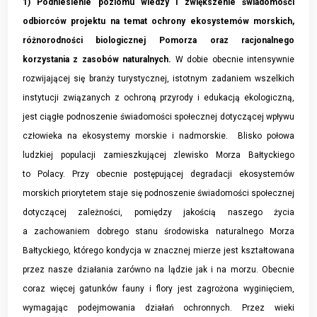
1) Podniesienie poziomu wiedzy i zwiększenie świadomości
odbiorców projektu na temat ochrony ekosystemów morskich,
różnorodności biologicznej Pomorza oraz racjonalnego
korzystania z zasobów naturalnych
.
W dobie obecnie intensywnie
rozwijającej się branży turystycznej, istotnym zadaniem wszelkich
instytucji związanych z ochroną przyrody i edukacją ekologiczną,
jest ciągłe podnoszenie świadomości społecznej dotyczącej wpływu
człowieka na ekosystemy morskie i nadmorskie. Blisko połowa
ludzkiej populacji zamieszkującej zlewisko Morza Bałtyckiego
to Polacy. Przy obecnie postępującej degradacji ekosystemów
morskich priorytetem staje się podnoszenie świadomości społecznej
dotyczącej zależności, pomiędzy jakością naszego życia
a zachowaniem dobrego stanu środowiska naturalnego Morza
Bałtyckiego, którego kondycja w znacznej mierze jest kształtowana
przez nasze działania zarówno na lądzie jak i na morzu. Obecnie
coraz więcej gatunków fauny i flory jest zagrożona wyginięciem,
wymagając podejmowania działań ochronnych. Przez wieki