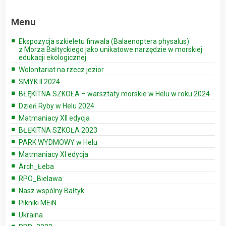
Menu
Ekspozycja szkieletu finwala (Balaenoptera physalus)
z Morza Bałtyckiego jako unikatowe narzędzie w morskiej
edukacji ekologicznej
Wolontariat na rzecz jezior
SMYK II 2024
BŁĘKITNA SZKOŁA – warsztaty morskie w Helu w roku 2024
Dzień Ryby w Helu 2024
Matmaniacy XII edycja
BŁĘKITNA SZKOŁA 2023
PARK WYDMOWY w Helu
Matmaniacy XI edycja
Arch_Łeba
RPO_Bielawa
Nasz wspólny Bałtyk
Pikniki MEiN
Ukraina