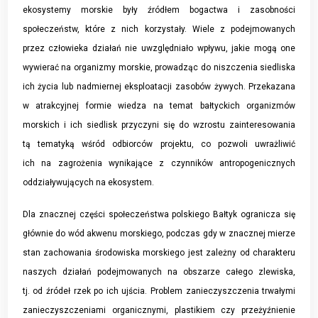
ekosystemy morskie były źródłem bogactwa i zasobności
społeczeństw, które z nich korzystały. Wiele z podejmowanych
przez człowieka działań nie uwzględniało wpływu, jakie mogą one
wywierać na organizmy morskie, prowadząc do niszczenia siedliska
ich życia lub nadmiernej eksploatacji zasobów żywych. Przekazana
w atrakcyjnej formie wiedza na temat bałtyckich organizmów
morskich i ich siedlisk przyczyni się do wzrostu zainteresowania
tą tematyką wśród odbiorców projektu, co pozwoli uwrażliwić
ich na zagrożenia wynikające z czynników antropogenicznych
oddziaływujących na ekosystem.
Dla znacznej części społeczeństwa polskiego Bałtyk ogranicza się
głównie do wód akwenu morskiego, podczas gdy w znacznej mierze
stan zachowania środowiska morskiego jest zależny od charakteru
naszych działań podejmowanych na obszarze całego zlewiska,
tj. od źródeł rzek po ich ujścia. Problem zanieczyszczenia trwałymi
zanieczyszczeniami organicznymi, plastikiem czy przeżyźnienie