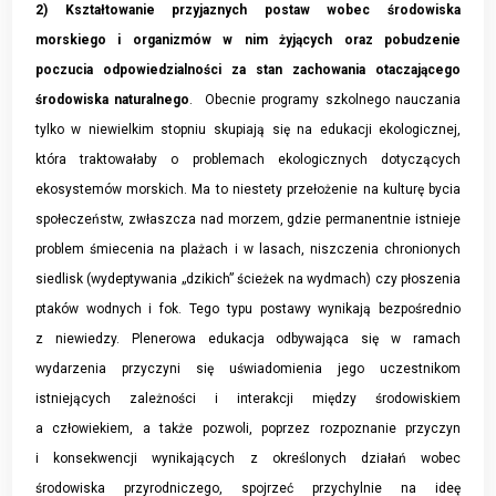
2) Kształtowanie przyjaznych postaw wobec środowiska
morskiego i organizmów w nim żyjących oraz pobudzenie
poczucia odpowiedzialności za stan zachowania otaczającego
środowiska naturalnego
. Obecnie programy szkolnego nauczania
tylko w niewielkim stopniu skupiają się na edukacji ekologicznej,
która traktowałaby o problemach ekologicznych dotyczących
ekosystemów morskich. Ma to niestety przełożenie na kulturę bycia
społeczeństw, zwłaszcza nad morzem, gdzie permanentnie istnieje
problem śmiecenia na plażach i w lasach, niszczenia chronionych
siedlisk (wydeptywania „dzikich” ścieżek na wydmach) czy płoszenia
ptaków wodnych i fok. Tego typu postawy wynikają bezpośrednio
z niewiedzy. Plenerowa edukacja odbywająca się w ramach
wydarzenia przyczyni się uświadomienia jego uczestnikom
istniejących zależności i interakcji między środowiskiem
a człowiekiem, a także pozwoli, poprzez rozpoznanie przyczyn
i konsekwencji wynikających z określonych działań wobec
środowiska przyrodniczego, spojrzeć przychylnie na ideę